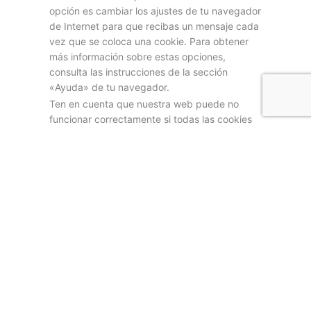
opción es cambiar los ajustes de tu navegador
de Internet para que recibas un mensaje cada
vez que se coloca una cookie. Para obtener
más información sobre estas opciones,
consulta las instrucciones de la sección
«Ayuda» de tu navegador.
Ten en cuenta que nuestra web puede no
funcionar correctamente si todas las cookies
están desactivadas. Si borras las cookies de
tu navegador, se volverán a colocar después
de tu consentimiento cuando vuelvas a visitar
nuestras webs.
9. Tus derechos con
respecto a los datos
personales
Tienes los siguientes derechos con respecto a
tus datos personales:
Tiene derecho a saber por qué se necesitan