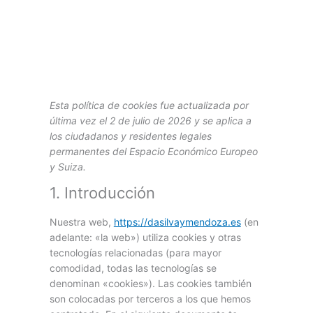
Consent
Consent
Consent
Consent
Consent
Consent
Consent
Consent
Esta política de cookies fue actualizada por
to
to
to
to
to
to
to
to
última vez el 2 de julio de 2026 y se aplica a
service
service
service
service
service
service
service
service
los ciudadanos y residentes legales
elementor
wordpress
google-
complianz
google-
google-
youtube
varios
permanentes del Espacio Económico Europeo
recaptcha
fonts
maps
y Suiza.
1. Introducción
Nuestra web,
https://dasilvaymendoza.es
(en
adelante: «la web») utiliza cookies y otras
tecnologías relacionadas (para mayor
comodidad, todas las tecnologías se
denominan «cookies»). Las cookies también
son colocadas por terceros a los que hemos